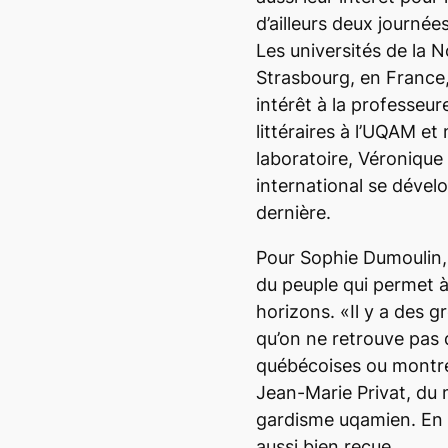
d’ailleurs deux journées
Les universités de la 
Strasbourg, en France
intérêt à la professeu
littéraires à l’UQAM e
laboratoire, Véroniqu
international se déve
dernière.
Pour Sophie Dumoulin, c
du peuple qui permet à 
horizons. «Il y a des 
qu’on ne retrouve pas 
québécoises ou montréa
Jean-Marie Privat, du 
gardisme uqamien. En F
aussi bien reçue.