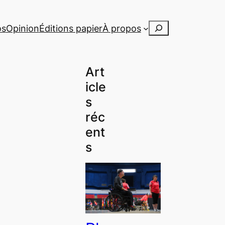
Rechercher
os
Opinion
Éditions papier
À propos
Art
icle
s
réc
ent
s