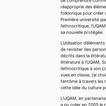
de comprendre commen
réapproprie des élémen
folklorique pour créer
Première université qu
l’ethnocritique, l’UQA
sa nouvelle protégée.
L’utilisation d’élément
de revisiter des pers
décrits dans la littéra
littérature à l’UQAM, 
l’ethnocritique à son 
vues en classe, j’ai cho
fantôme à travers les r
cette idée du culture po
L’UQAM, en partenariat
a pu créer en 2005 le p