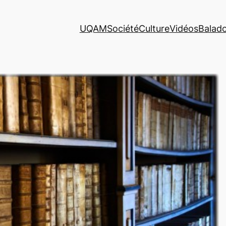
UQAM
Société
Culture
Vidéos
Balad