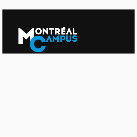
Le journal indépendant des étudiantes et des étudiants de
l'UQAM depuis 1980.
Le journal
UQAM
Société
Culture
Vidéos
Balados