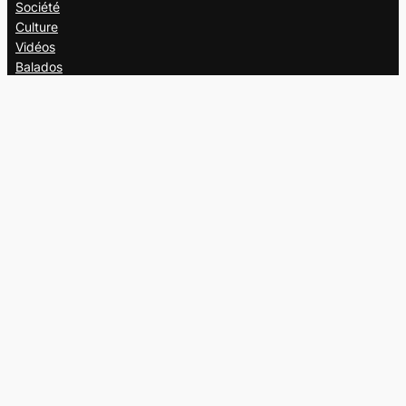
Société
Culture
Vidéos
Balados
Opinion
Éditions papier
À propos
L’équipe
Nous joindre
Collaborer au
Campus
Suivez-nous
Facebook
X
Instagram