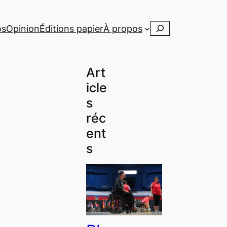
Rechercher
os
Opinion
Éditions papier
À propos
Art
icle
s
réc
ent
s