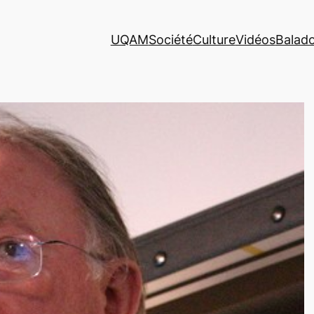
UQAM
Société
Culture
Vidéos
Balad