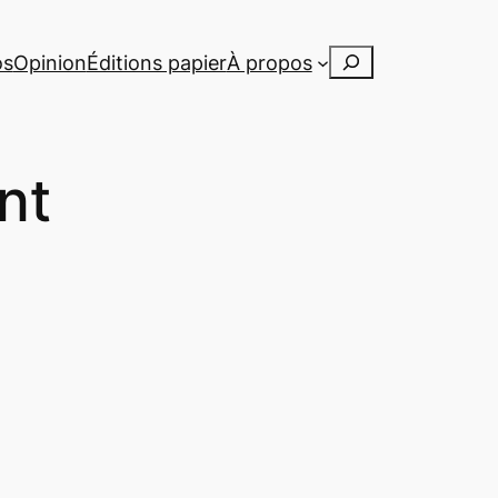
Rechercher
os
Opinion
Éditions papier
À propos
nt