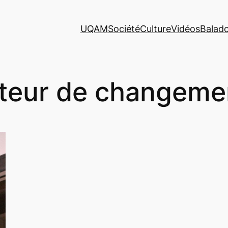
UQAM
Société
Culture
Vidéos
Balad
teur de changeme