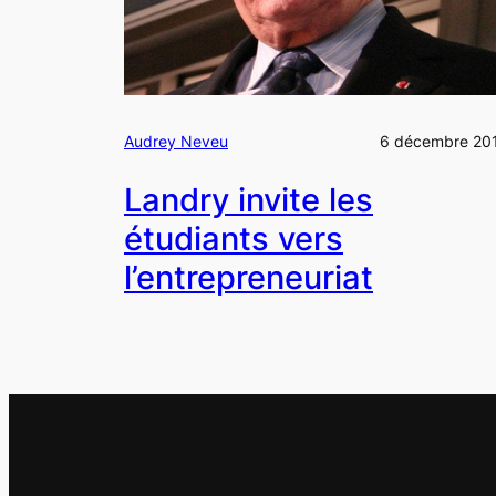
Audrey Neveu
6 décembre 20
Landry invite les
étudiants vers
l’entrepreneuriat