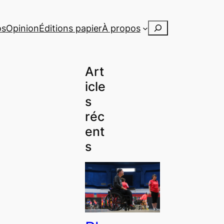
Rechercher
os
Opinion
Éditions papier
À propos
Art
icle
s
réc
ent
s