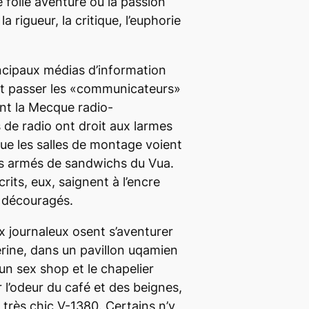
folle aventure où la passion
la rigueur, la critique, l’euphorie
ncipaux médias d’information
t passer les «communicateurs»
nt la Mecque radio-
 de radio ont droit aux larmes
que les salles de montage voient
s armés de sandwichs du Vua.
rits, eux, saignent à l’encre
 découragés.
 journaleux osent s’aventurer
erine, dans un pavillon uqamien
 un
sex shop
et le chapelier
 l’odeur du café et des beignes,
u très chic V-1380. Certains n’y