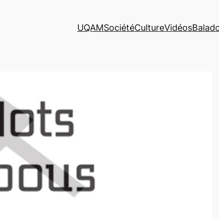
UQAM
Société
Culture
Vidéos
Balad