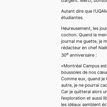
d’argent. Merci, bonsoi
Autant dire que l’UQAM 
étudiantes.
Heureusement, les jour
cochon. Quand la mena
journal me guette, je 
rédacteur en chef Naël
e
30
anniversaire :
«
Montréal Campus
est
boussoles de nos cœurs
Comme eux, quand je la
autre, je ne pourrai ca
Car je quitterai alors 
l’exploration et aussi l
les idéaux semblent éc