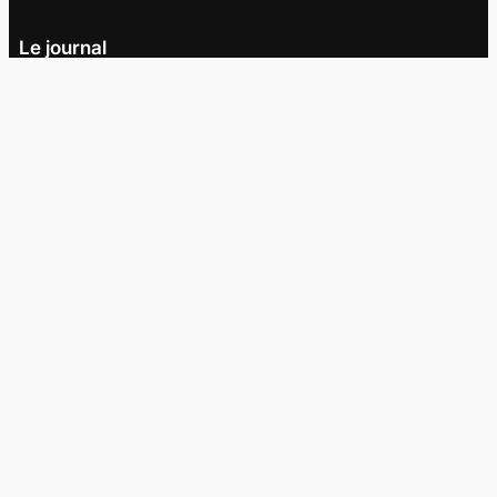
Le journal
UQAM
Société
Culture
Vidéos
Balados
Opinion
Éditions papier
À propos
L’équipe
Nous joindre
Collaborer au
Campus