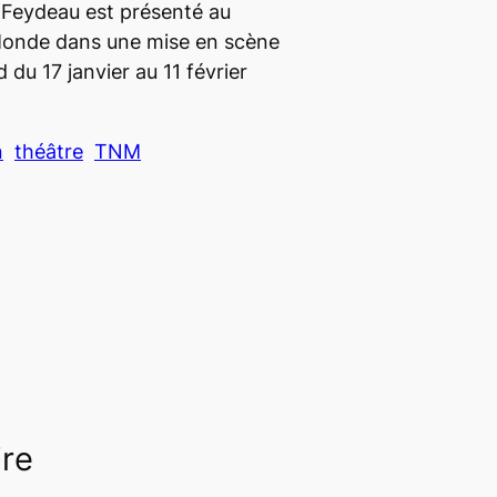
Feydeau est présenté au
onde dans une mise en scène
u 17 janvier au 11 février
n
théâtre
TNM
ire