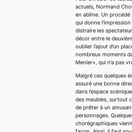
actuels, Normand Choui
en abîme. Un procédé u
qui donne l’impression 
distraire les spectate
décor entre le deuxièm
oublier l’ajout d’un pl
nombreux moments dans
Menier», qui n’a pas vr
Malgré ces quelques éc
assuré une bonne direc
dans l’espace scénique. 
des meubles, surtout ce
de prêter à un amusan
personnages. Quelques
chorégraphiques vienne
façon. Ainsi, il faut so