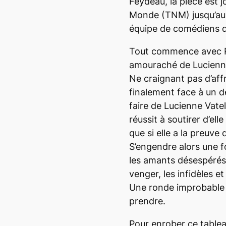
Feydeau, la pièce est
Monde (TNM) jusqu’au 
équipe de comédiens qu
Tout commence avec Po
amouraché de Lucienne 
Ne craignant pas d’affr
finalement face à un d
faire de Lucienne Vat
réussit à soutirer d’ell
que si elle a la preuve 
S’engendre alors une fo
les amants désespérés
venger, les infidèles e
Une ronde improbable où
prendre.
Pour enrober ce table