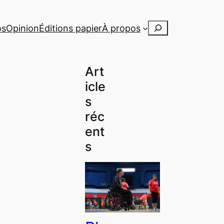
Rechercher
os
Opinion
Éditions papier
À propos
Art
icle
s
réc
ent
s