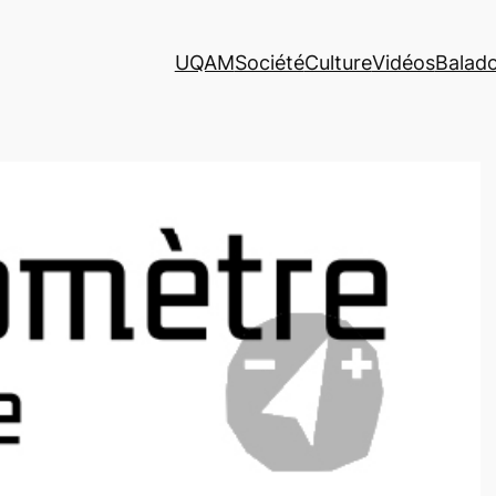
UQAM
Société
Culture
Vidéos
Balad