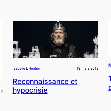
É
Isabelle L’Héritier
19 mars 2012
Reconnaissance et
hypocrisie
12