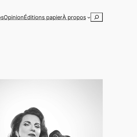
Rechercher
os
Opinion
Éditions papier
À propos