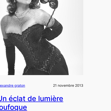
lexandre graton
21 novembre 2013
Un éclat de lumière
loufoque