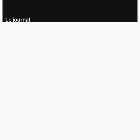
Le journal
UQAM
Société
Culture
Vidéos
Balados
Opinion
Éditions papier
À propos
L’équipe
Nous joindre
Collaborer au
Campus