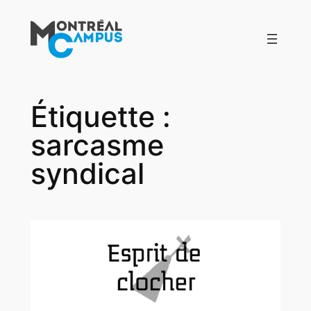
Aller
au
contenu
Étiquette :
sarcasme
syndical