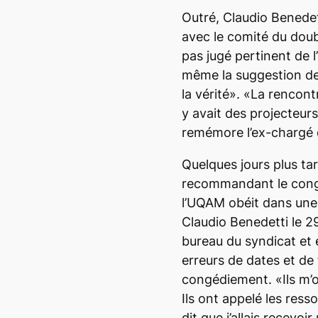
Outré, Claudio Benedet
avec le comité du doub
pas jugé pertinent de l
même la suggestion de 
la vérité». «La rencontr
y avait des projecteurs
remémore l’ex-chargé 
Quelques jours plus ta
recommandant le cong
l’UQAM obéit dans une 
Claudio Benedetti le 29
bureau du syndicat et 
erreurs de dates et de 
congédiement. «Ils m’o
Ils ont appelé les res
dit que j’allais recevoi