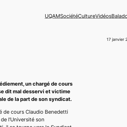
UQAM
Société
Culture
Vidéos
Balad
17 janvier 
gédiement, un chargé de cours
e dit mal desservi et victime
ale de la part de son syndicat.
é de cours Claudio Benedetti
de l’Université son