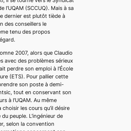
, il se tourne vers le Syndicat
de l’UQAM (SCCUQ). Mais à sa
 dernier est plutôt tiède à
n des conseillers le
ême tenu des propos
 égard.
omne 2007, alors que Claudio
es avec des problèmes sérieux
fait perdre son emploi à l’École
re (ETS). Pour pallier cette
prendre son poste à demi-
tsic, tout en conservant son
ours à l’UQAM. Au même
choisir les cours qu’il désire
é du peuple. L’ingénieur de
er, selon la convention