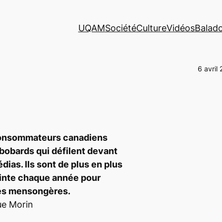
UQAM
Société
Culture
Vidéos
Balad
6 avril
 consommateurs canadiens
 bobards qui défilent devant
dias. Ils sont de plus en plus
ainte chaque année pour
tés mensongères.