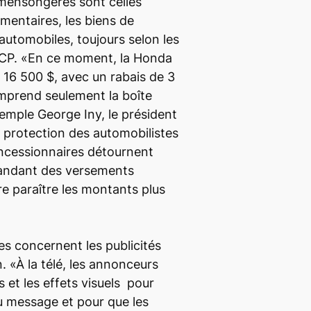
s mensongères sont celles
imentaires, les biens de
automobiles, toujours selon les
NCP. «En ce moment, la Honda
à 16 500 $, avec un rabais de 3
omprend seulement la boîte
emple George Iny, le président
a protection des automobilistes
oncessionnaires détournent
emandant des versements
re paraître les montants plus
es concernent les publicités
n. «À la télé, les annonceurs
s et les effets visuels pour
du message et pour que les