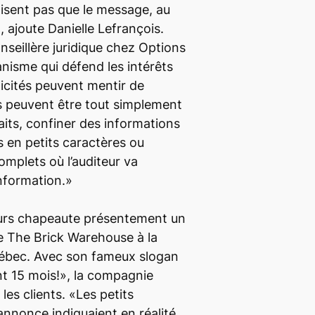
lisent pas que le message, au
, ajoute Danielle Lefrançois.
onseillère juridique chez Options
nisme qui défend les intérêts
licités peuvent mentir de
es peuvent être tout simplement
aits, confiner des informations
 en petits caractères ou
omplets où l’auditeur va
nformation.»
rs chapeaute présentement un
re The Brick Warehouse à la
ébec. Avec son fameux slogan
t 15 mois!», la compagnie
les clients. «Les petits
annonce indiquaient en réalité