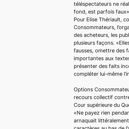
téléspectateurs ne réa
fond, est parfois faux»
Pour Elise Thériault, c
Consommateurs, l’orga
des acheteurs, les pub
plusieurs façons. «Ell
fausses, omettre des f
importantes aux textes
présenter des faits inc
compléter lui-même l’i
Options Consommateu
recours collectif cont
Cour supérieure du Qu
«Ne payez rien pendan
arnaquait littéralement 
caractères au bas de l’