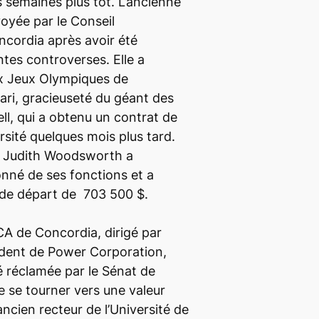
semaines plus tôt. L’ancienne
voyée par le Conseil
ncordia après avoir été
ntes controverses. Elle a
x Jeux Olympiques de
ri, gracieuseté du géant des
l, qui a obtenu un contrat de
rsité quelques mois plus tard.
, Judith Woodsworth a
onné de ses fonctions et a
 de départ de 703 500 $.
CA de Concordia, dirigé par
ident de Power Corporation,
é réclamée par le Sénat de
de se tourner vers une valeur
ncien recteur de l’Université de