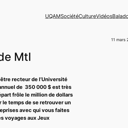
UQAM
Société
Culture
Vidéos
Balad
11 mars 
de Mtl
 être recteur de l’Université
 annuel de 350 000 $ est très
art frôle le million de dollars
r le temps de se retrouver un
eprises avec qui vous faites
des voyages aux Jeux