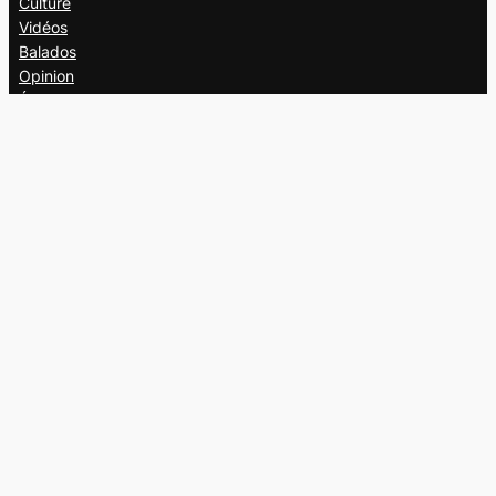
Culture
Vidéos
Balados
Opinion
Éditions papier
À propos
L’équipe
Nous joindre
Collaborer au
Campus
Suivez-nous
Facebook
X
Instagram