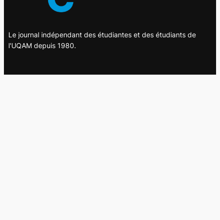
Le journal indépendant des étudiantes et des étudiants de
l'UQAM depuis 1980.
Le journal
UQAM
Société
Culture
Vidéos
Balados
Opinion
Éditions papier
À propos