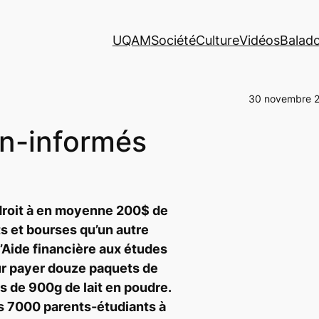
UQAM
Société
Culture
Vidéos
Balad
30 novembre 
on-informés
droit à en moyenne 200$ de
s et bourses qu’un autre
 l’Aide financière aux études
ur payer douze paquets de
s de 900g de lait en poudre.
es 7000 parents-étudiants à