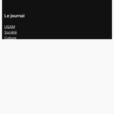
Le journal
UQAM
Société
Culture
Vidéos
Balados
Opinion
Éditions papier
À propos
L’équipe
Nous joindre
Collaborer au
Campus