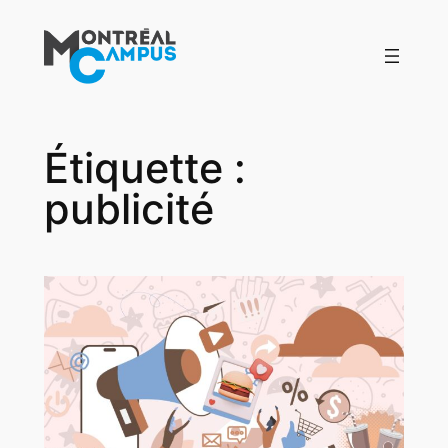
Aller
au
contenu
Étiquette :
publicité