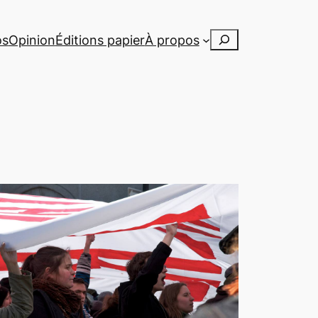
Rechercher
os
Opinion
Éditions papier
À propos