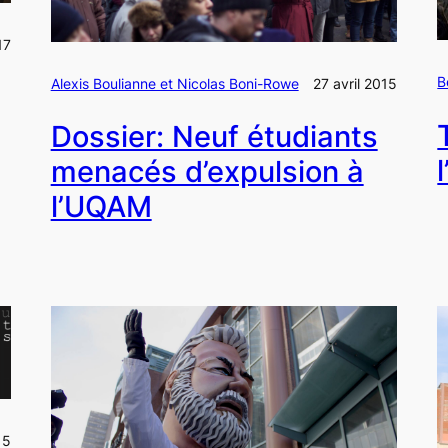
17
B
Alexis Boulianne et Nicolas Boni-Rowe
27 avril 2015
Dossier: Neuf étudiants
menacés d’expulsion à
l’UQAM
15