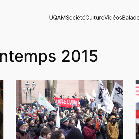
UQAM
Société
Culture
Vidéos
Balad
intemps 2015