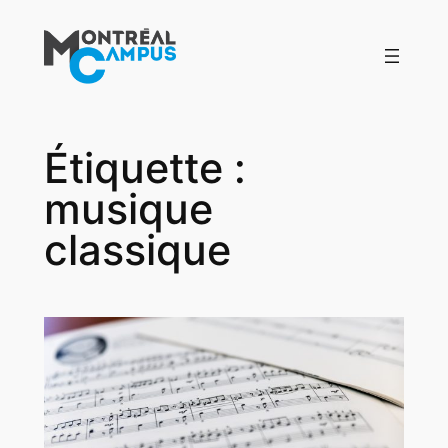
Aller
au
contenu
Étiquette :
musique
classique