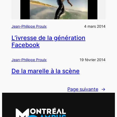
Jean-Philippe Proulx
4 mars 2014
L’ivresse de la génération
Facebook
Jean-Philippe Proulx
19 février 2014
De la marelle à la scène
Page suivante
→