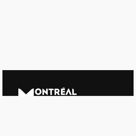
Le journal indépendant des étudiantes et des étudiants de
l'UQAM depuis 1980.