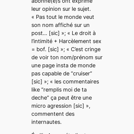
abonné(e)s ont exprimé
leur opinion sur le sujet.
« Pas tout le monde veut
son nom affiché sur un
post… [sic] »; «
Le droit à
l’intimité + Harcèlement sex
= bof. [sic] »; « C’est cringe
de voir ton nom/prénom sur
une page insta de monde
pas capable de “cruiser”
[sic] »; «
les commentaires
like “remplis moi de ta
deche” ça peut être une
micro agression [sic] »,
commentent des
internautes.