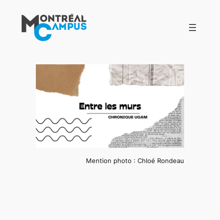
Aller
au
contenu
Mention photo : Chloé Rondeau