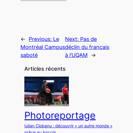
←
Previous:
Le
Next:
Pas de
Montréal Campus
déclin du français
saboté
à l’UQAM
→
Articles récents
Photoreportage
Iulian Ciobanu : découvrir « un autre monde »
grâce au boccia