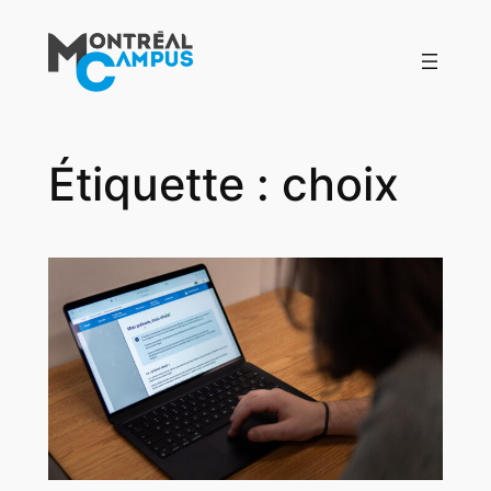
Aller
au
contenu
Étiquette :
choix