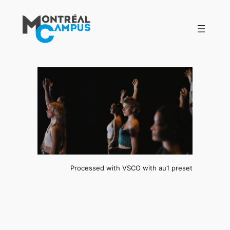
Aller
au
contenu
Processed with VSCO with au1 preset