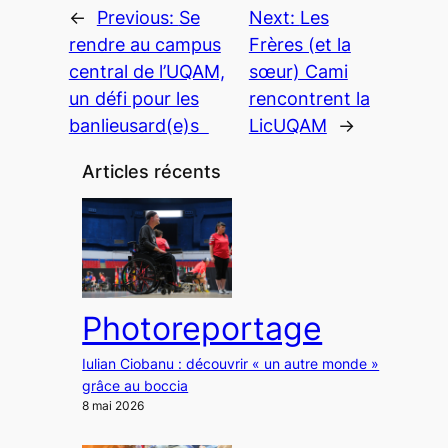
←
Previous:
Se
Next:
Les
rendre au campus
Frères (et la
central de l’UQAM,
sœur) Cami
un défi pour les
rencontrent la
banlieusard(e)s
LicUQAM
→
Articles récents
Photoreportage
Iulian Ciobanu : découvrir « un autre monde »
grâce au boccia
8 mai 2026