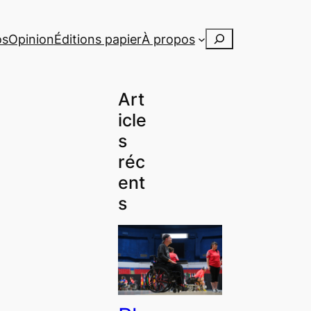
Rechercher
os
Opinion
Éditions papier
À propos
Art
icle
s
réc
ent
s