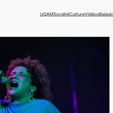
UQAM
Société
Culture
Vidéos
Balad