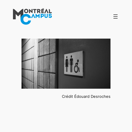
Aller
au
contenu
Crédit Édouard Desroches