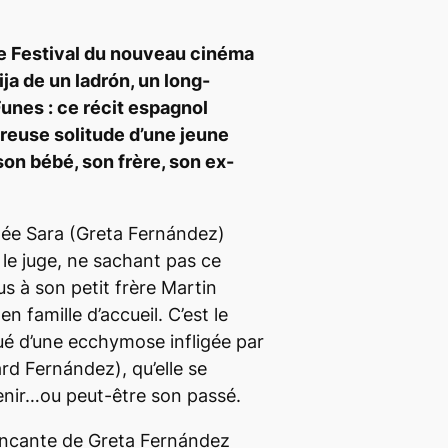
le Festival du nouveau cinéma
ija de un ladrón
, un long-
Funes
: ce récit espagnol
reuse solitude d’une jeune
son bébé, son frère, son ex-
ée Sara (Greta Fernández)
 le juge, ne sachant pas ce
lus à son petit frère Martin
n famille d’accueil. C’est le
ué d’une ecchymose infligée par
d Fernández), qu’elle se
enir…ou peut-être son passé.
aincante de Greta Fernández