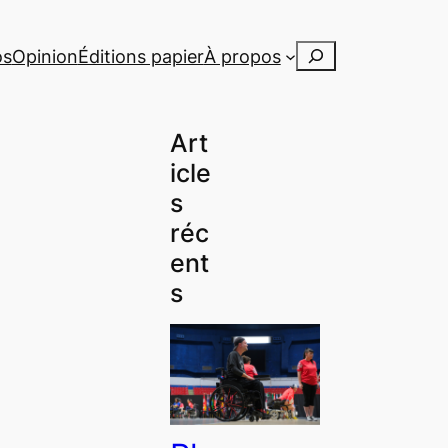
Rechercher
os
Opinion
Éditions papier
À propos
Art
icle
s
réc
ent
s