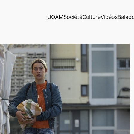
UQAM
Société
Culture
Vidéos
Balad