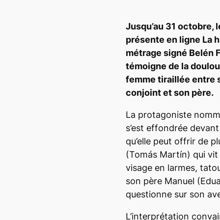
Jusqu’au 31 octobre, 
présente en ligne
La h
métrage signé
Belén 
témoigne de la doulou
femme tiraillée entre 
conjoint et son père.
La protagoniste nomm
s’est effondrée devant
qu’elle peut offrir de p
(Tomás Martín) qui vit e
visage en larmes, tato
son père Manuel (Eduar
questionne sur son av
L’interprétation conv