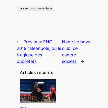
←
Previous:
FNC
Next:
Le boys
2019 : Beanpole, ou le
club, ce
tragique des
cancre
oublié(e)s
sociétal
→
Articles récents