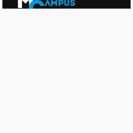
Le journal indépendant des étudiantes et des étudiants de
l'UQAM depuis 1980.
Le journal
UQAM
Société
Culture
Vidéos
Balados
Opinion
Éditions papier
À propos