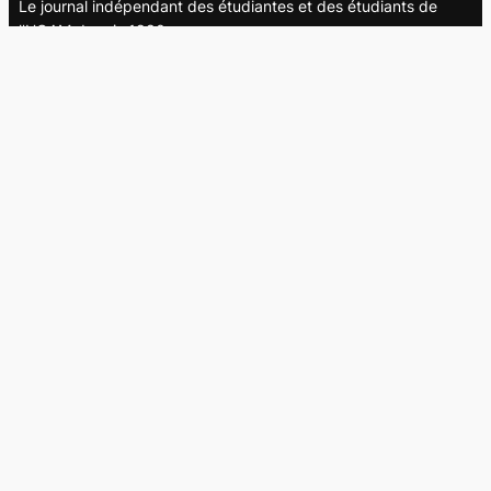
Le journal indépendant des étudiantes et des étudiants de
l'UQAM depuis 1980.
Le journal
UQAM
Société
Culture
Vidéos
Balados
Opinion
Éditions papier
À propos
L’équipe
Nous joindre
Collaborer au
Campus