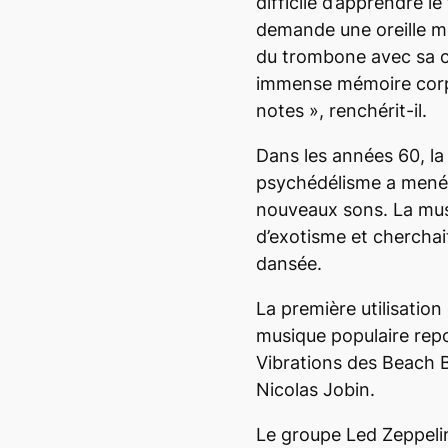
difficile d’apprendre l
demande une oreille mu
du trombone avec sa co
immense mémoire corpo
notes
», renchérit-il.
Dans les années 60, la
psychédélisme a mené 
nouveaux sons. La musi
d’exotisme et cherchai
dansée.
La première utilisatio
musique populaire rep
Vibrations
des Beach B
Nicolas Jobin.
Le groupe Led Zeppelin,