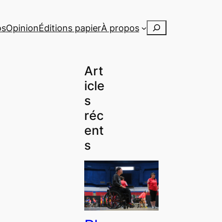
Rechercher
os
Opinion
Éditions papier
À propos
Art
icle
s
réc
ent
s