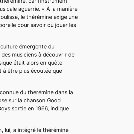
e thérémine, car l’instrument
sicale aguerrie. «
À la manière
ulisse, le thérémine exige une
relle pour savoir où jouer les
 culture émergente du
des musiciens à découvrir de
que était alors en quête
t à être plus écoutée que
n connue du thérémine dans la
ose sur la chanson
Good
oys sortie en 1966, indique
 lui, a intégré le thérémine