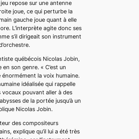
 jeu repose sur une antenne
roite joue, ce qui perturbe la
 main gauche joue quant à elle
re. L’interprète agite donc ses
me s’il dirigeait son instrument
d’orchestre.
ntiste québécois Nicolas Jobin,
e en son genre. «
C’est un
le énormément la voix humaine.
 humaine idéalisée qui rappelle
s vocaux pouvant aller à des
 abysses de la portée jusqu’à un
plique Nicolas Jobin.
ateur des compositeurs
s, explique qu’il lui a été très