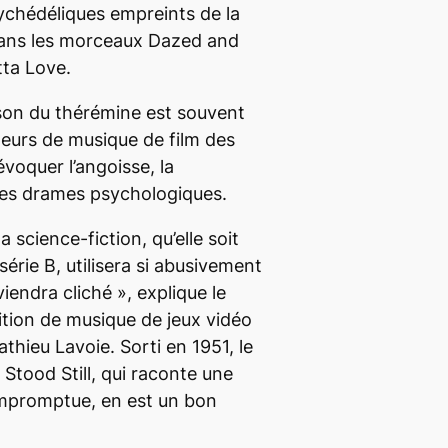
ychédéliques empreints de la
dans les morceaux
Dazed and
tta Love
.
e son du thérémine est souvent
iteurs de musique de film des
voquer l’angoisse, la
 des drames psychologiques.
 science-fiction, qu’elle soit
érie B, utilisera si abusivement
eviendra cliché
»
,
explique le
tion de musique de jeux vidéo
athieu Lavoie
.
Sorti en 1951, le
Stood Still
, qui raconte une
 impromptue, en est un bon