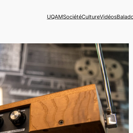
UQAM
Société
Culture
Vidéos
Balad