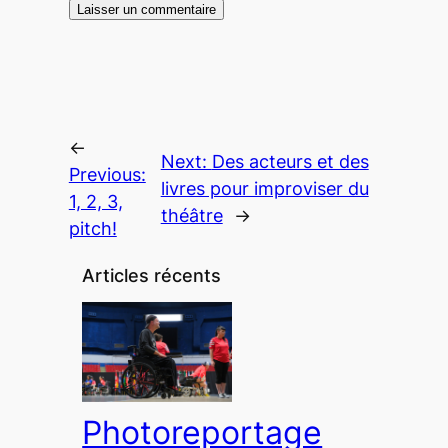
←
Next:
Des acteurs et des
Previous:
livres pour improviser du
1, 2, 3,
théâtre
→
pitch!
Articles récents
Photoreportage