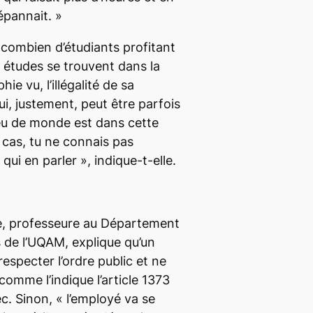
pannait. »
ir combien d’étudiants profitant
x études se trouvent dans la
e vu, l’illégalité de sa
qui, justement, peut être parfois
eu de monde est dans cette
n cas, tu ne connais pas
qui en parler »,
indique-t-elle.
e, professeure au Département
s de l’UQAM, explique qu’un
respecter l’ordre public et ne
, comme l’indique l’article 1373
ec
.
Sinon,
« l’employé va se