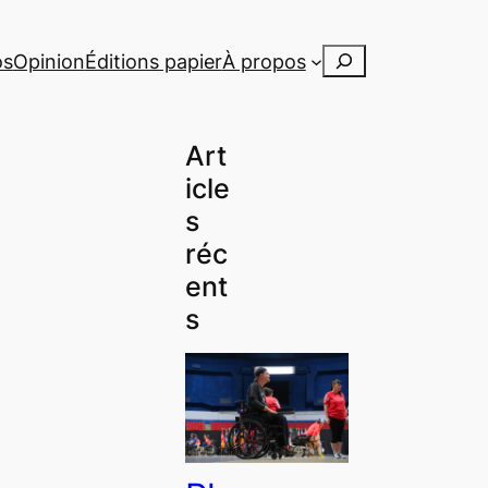
Rechercher
os
Opinion
Éditions papier
À propos
Art
icle
s
réc
ent
s