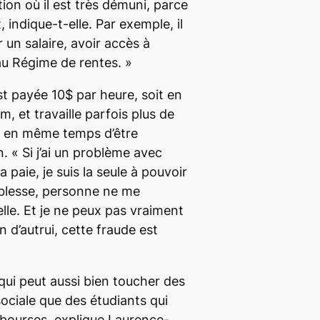
ion où il est très démuni, parce
t,
indique-t-elle.
Par exemple, il
 un salaire, avoir accès à
au Régime de rentes. »
st payée 10$ par heure, soit en
, et travaille parfois plus de
e en même temps d’être
n.
« Si j’ai un problème avec
paie, je suis la seule à pouvoir
 blesse, personne ne me
lle
. Et je ne peux pas vraiment
 d’autrui, cette fraude est
n qui peut aussi bien toucher des
 sociale que des étudiants qui
 bourses, explique Laurence-