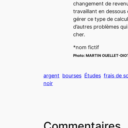
changement de revenus
travaillant en dessous 
gérer ce type de calcul.
d’autres problèmes qui 
cher.
*nom fictif
Photo:
MARTIN OUELLET-DI
argent
bourses
Études
frais de s
noir
Commentaires