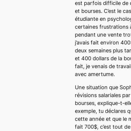
est parfois difficile de 
et bourses. C’est le c
étudiante en psycholog
certaines frustrations 
pendant une vente trot
j’avais fait environ 400
deux semaines plus tar
et 400 dollars de la bo
fait, je venais de travai
avec amertume.
Une situation que Soph
révisions salariales pa
bourses
, explique-t-el
exemple, tu déclares q
cette année et que le m
fait 700$, c’est tout d