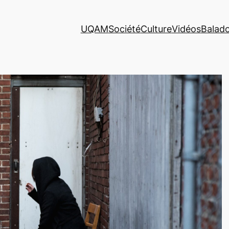
UQAM
Société
Culture
Vidéos
Balad