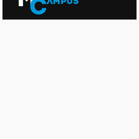
Le journal indépendant des étudiantes et des étudiants de
l'UQAM depuis 1980.
Le journal
UQAM
Société
Culture
Vidéos
Balados
Opinion
Éditions papier
À propos