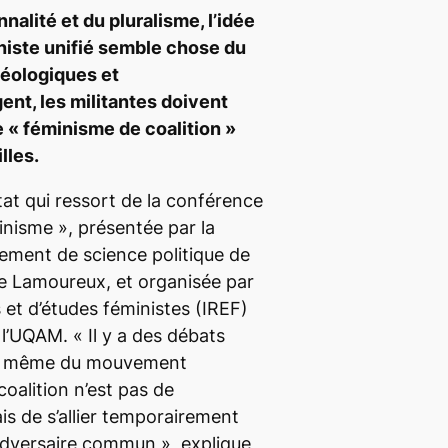
nnalité et du pluralisme, l’idée
iste unifié semble chose du
déologiques et
ent, les militantes doivent
e « féminisme de coalition »
lles.
tat qui ressort de la conférence
inisme », présentée par la
ement de science politique de
ane Lamoureux, et organisée par
s et d’études féministes (IREF)
à l’UQAM.
« Il y a des débats
ein même du mouvement
coalition n’est pas de
is de s’allier temporairement
 adversaire commun »
, explique