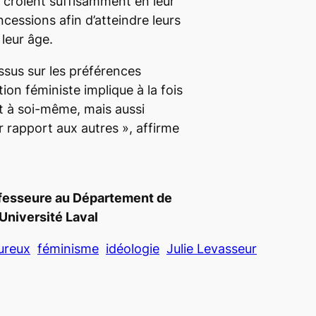
croient suffisamment en leur
ncessions afin d’atteindre leurs
 leur âge.
ssus sur les préférences
tion féministe implique à la fois
t à soi-même, mais aussi
 rapport aux autres »
, affirme
fesseure au Département de
’Université Laval
ureux
féminisme
idéologie
Julie Levasseur