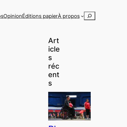
Rechercher
os
Opinion
Éditions papier
À propos
Art
icle
s
réc
ent
s