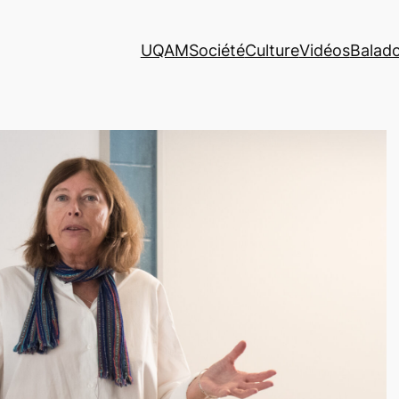
UQAM
Société
Culture
Vidéos
Balad