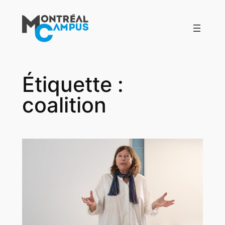
Aller
au
contenu
Étiquette :
coalition