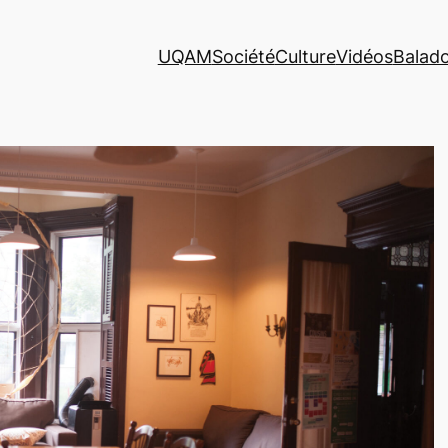
UQAM
Société
Culture
Vidéos
Balad