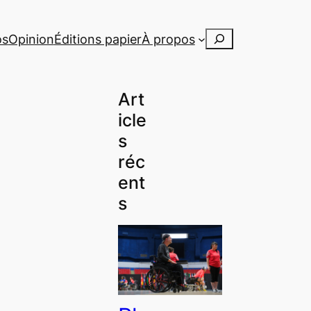
Rechercher
os
Opinion
Éditions papier
À propos
Art
icle
s
réc
ent
s