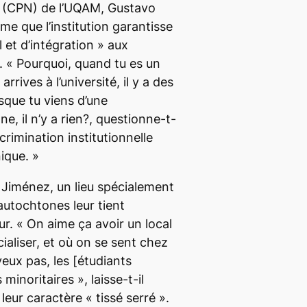
s (CPN) de l’UQAM, Gustavo
me que l’institution garantisse
 et d’intégration »
aux
s.
« Pourquoi, quand tu es un
arrives à l’université, il y a des
rsque tu viens d’une
, il n’y a rien?
, questionne-t-
crimination institutionnelle
nique. »
Jiménez, un lieu spécialement
 autochtones leur tient
ur.
« On aime ça avoir un local
ialiser, et où on se sent chez
eux pas, les
[étudiants
s minoritaires »
, laisse-t-il
 leur caractère
« tissé serré
».