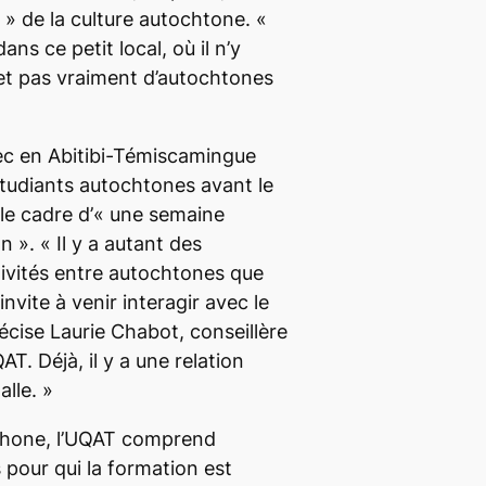
 »
de la culture autochtone.
«
dans ce petit local, où il n’y
 et pas vraiment d’autochtones
́bec en Abitibi-Témiscamingue
étudiants autochtones avant le
le cadre d’
« une semaine
on »
.
« Il y a autant des
tivités entre autochtones que
 invite à venir interagir avec le
récise Laurie Chabot, conseillère
QAT. Déjà, il y a une relation
alle. »
phone, l’UQAT comprend
 pour qui la formation est