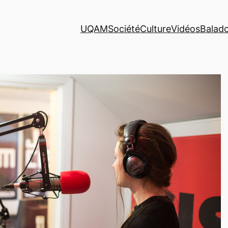
UQAM
Société
Culture
Vidéos
Balad