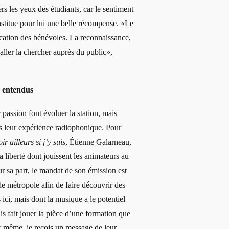
vers les yeux des étudiants, car le sentiment
stitue pour lui une belle récompense. «Le
cation des bénévoles. La reconnaissance,
aller la chercher auprès du public»,
e entendus
passion font évoluer la station, mais
rs leur expérience radiophonique. Pour
ir ailleurs si j’y suis
, Étienne Galarneau,
 liberté dont jouissent les animateurs au
r sa part, le mandat de son émission est
nde métropole afin de faire découvrir des
ici, mais dont la musique a le potentiel
is fait jouer la pièce d’une formation que
ir même, je reçois un message de leur