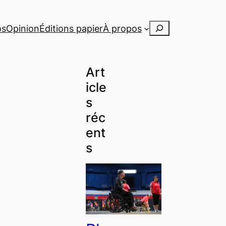
Rechercher
os
Opinion
Éditions papier
À propos
Art
icle
s
réc
ent
s