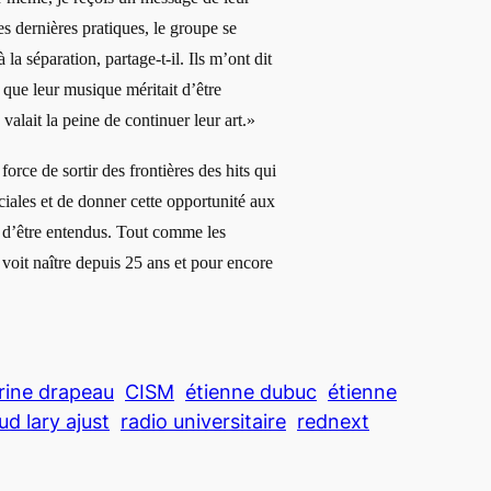
es dernières pratiques, le groupe se
 la séparation, partage-t-il. Ils m’ont dit
que leur musique méritait d’être
 valait la peine de continuer leur art.»
orce de sortir des frontières des hits qui
iales et de donner cette opportunité aux
t d’être entendus. Tout comme les
voit naître depuis 25 ans et pour encore
rine drapeau
CISM
étienne dubuc
étienne
ud lary ajust
radio universitaire
rednext