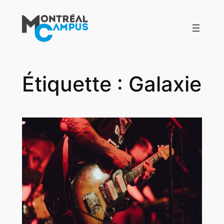
Aller
au
contenu
Étiquette :
Galaxie