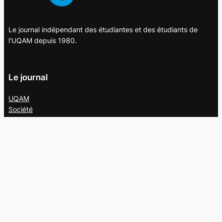
Le journal indépendant des étudiantes et des étudiants de
l'UQAM depuis 1980.
Le journal
UQAM
Société
Culture
Vidéos
Balados
Opinion
Éditions papier
À propos