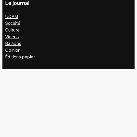
Le journal
UQAM
Société
Culture
Vidéos
Balados
Opinion
Éditions papier
À propos
L’équipe
Nous joindre
Collaborer au
Campus
Suivez-nous