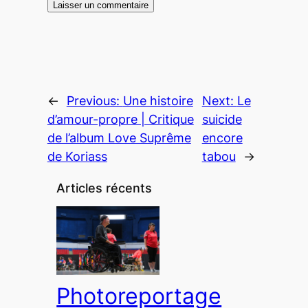
←
Previous:
Une histoire
Next:
Le
d’amour-propre | Critique
suicide
de l’album Love Suprême
encore
de Koriass
tabou
→
Articles récents
Photoreportage