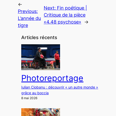
←
Next:
Fin poétique |
Previous:
Critique de la pièce
L’année du
«4.48 psychose»
→
tigre
Articles récents
Photoreportage
Iulian Ciobanu : découvrir « un autre monde »
grâce au boccia
8 mai 2026