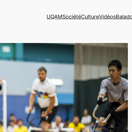
UQAM
Société
Culture
Vidéos
Balad