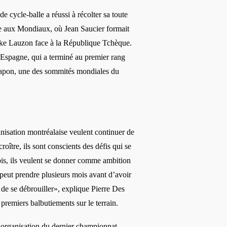
 cycle-balle a réussi à récolter sa toute
le aux Mondiaux, où Jean Saucier formait
uke Lauzon face à la République Tchèque.
’Espagne, qui a terminé au premier rang
 Japon, une des sommités mondiales du
anisation montréalaise veulent continuer de
roître, ils sont conscients des défis qui se
ois, ils veulent se donner comme ambition
peut prendre plusieurs mois avant d’avoir
 de se débrouiller», explique Pierre Des
 premiers balbutiements sur le terrain.
l’organisation du dernier championnat