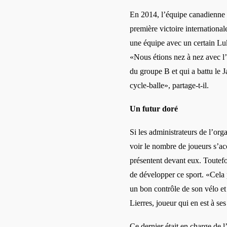
En 2014, l’équipe canadienne de
première victoire internationa
une équipe avec un certain L
«Nous étions nez à nez avec l
du groupe B et qui a battu le
cycle-balle», partage-t-il.
Un futur doré
Si les administrateurs de l’org
voir le nombre de joueurs s’acc
présentent devant eux. Toutef
de développer ce sport. «Cela 
un bon contrôle de son vélo et
Lierres, joueur qui en est à ses
Ce dernier était en charge de 