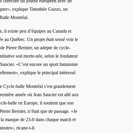
és chercher un joueur européen avec de
igner», explique Timothée Guzzo, un
Balle Montréal.
e, il existe peu d’équipes au Canada et
e au Québec. Un projet était sensé voir le
 de Pierre Bernier, un adepte de cycle-
initiative soit morte-née, selon le fondateur
Saucier. «C’est encore un sport fantaisiste
llement», explique le principal intéressé.
de Cycle-balle Montréal s’est grandement
remière année où Jean Saucier est allé aux
e-balle en Europe, il soutient que son
ierre Bernier, n’était que de passage. «Je
 la marque de 23-0 dans chaque match et
nutes», ricane-t-il.