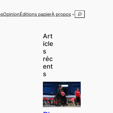
Rechercher
os
Opinion
Éditions papier
À propos
Art
icle
s
réc
ent
s