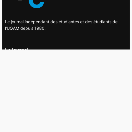
Le journal indépendant des étudiantes et des étudiants de
l'UQAM depuis 1980.
Le journal
UQAM
Société
Culture
Vidéos
Balados
Opinion
Éditions papier
À propos