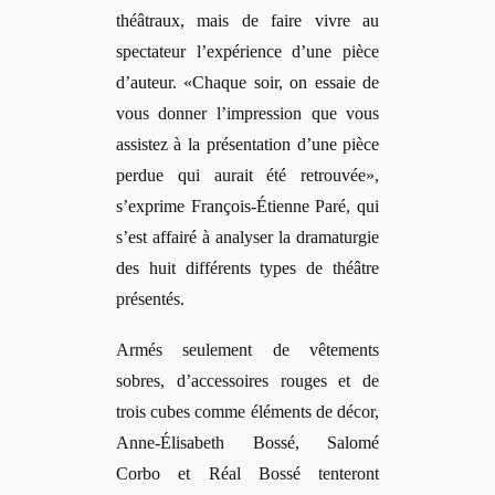
théâtraux, mais de faire vivre au
spectateur l’expérience d’une pièce
d’auteur. «Chaque soir, on essaie de
vous donner l’impression que vous
assistez à la présentation d’une pièce
perdue qui aurait été retrouvée»,
s’
exprime Fran
çois-Étienne Paré, qui
s’est affairé à analyser la dramaturgie
des huit diffé
rents types de th
éâtre
présentés.
Armés seulement de vê
tements
sobres, d
’accessoires rouges et de
trois cubes comme éléments de dé
cor,
Anne-
É
lisabeth Boss
é, Salomé
Corbo et Réal Bossé tenteront