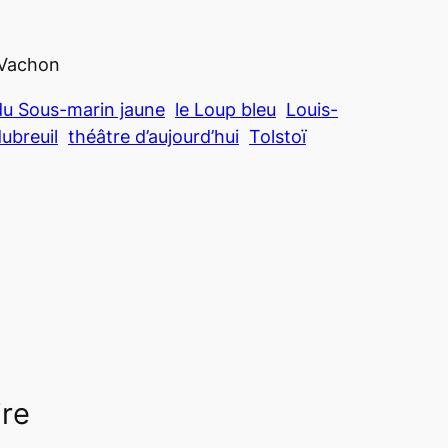
-Vachon
du Sous-marin jaune
le Loup bleu
Louis-
ubreuil
théâtre d’aujourd’hui
Tolstoï
ire