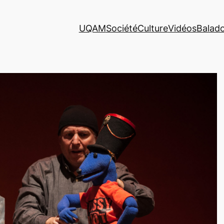
UQAM
Société
Culture
Vidéos
Balad