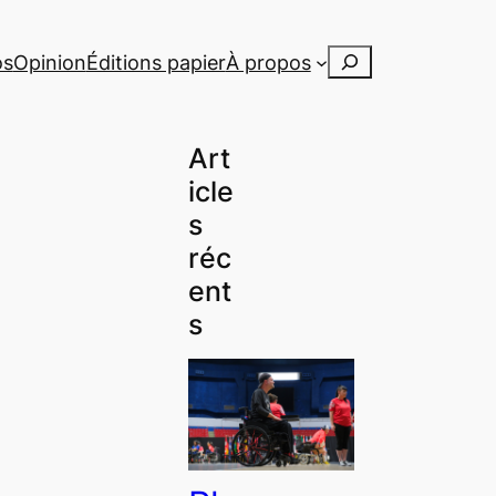
Rechercher
os
Opinion
Éditions papier
À propos
Art
icle
s
réc
ent
s