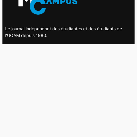
Le journal indépendant des étudiantes et des étudiants de
l'UQAM depuis 1980.
Le journal
UQAM
Société
Culture
Vidéos
Balados
Opinion
Éditions papier
À propos